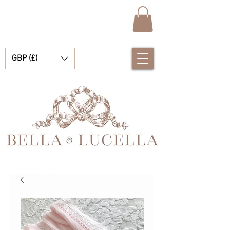
GBP (£)
Bella e Lucella Descubra lindos tradicionais roupas de bebê espanhol para seus meninos e meninas