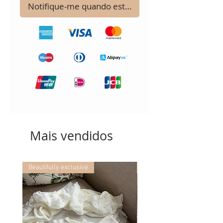
Notifique-me quando estiver disponível
Mais vendidos
Beautifully exclusive
Beautifully exclusive