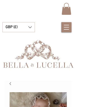
GBP (£)
Bella e Lucella Descubra lindos tradicionais roupas de bebê espanhol para seus meninos e meninas