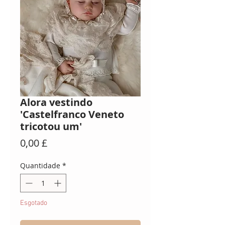
Alora vestindo
'Castelfranco Veneto
tricotou um'
Preço
0,00 £
Quantidade
*
Esgotado