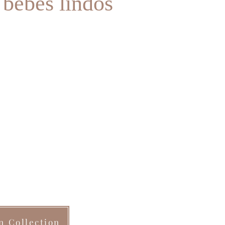
 bebês lindos
n Collection