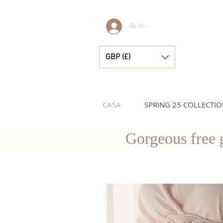
Bella e Lucella Descubra lindos tradicionais roupas de bebê espanhol para seus m
By Invitation Only
GBP (£)
CASA
SPRING 25 COLLECTI
Gorgeous free g