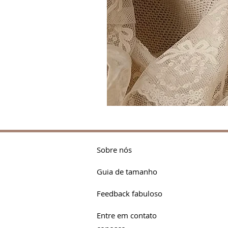
Ares
wearing
‘Bridgetta
Bow
layette’
Sobre nós
Guia de tamanho
Feedback fabuloso
Entre em contato