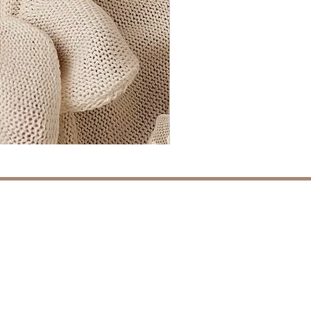
Baby
wearing
‘Portofino’