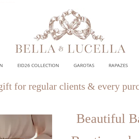
eninos e meninas
ON
EID26 COLLECTION
GAROTAS
RAPAZES
ift for regular clients & every pu
Beautiful B